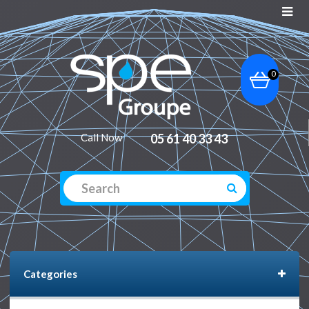
0
Call Now
05 61 40 33 43
Categories