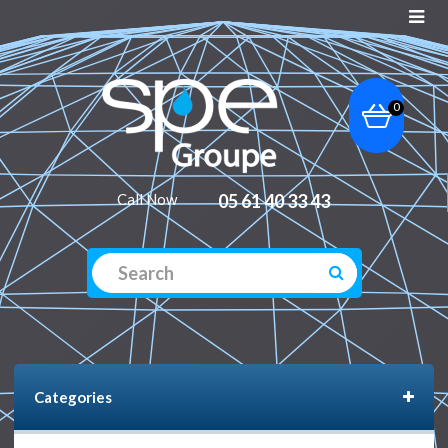
0
Call Now
05 61 40 33 43
Categories