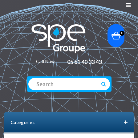
0
Call Now
05 61 40 33 43
Categories