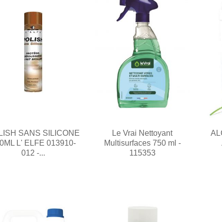
LISH SANS SILICONE
Le Vrai Nettoyant
AL
0ML L' ELFE 013910-
Multisurfaces 750 ml -
012 -...
115353