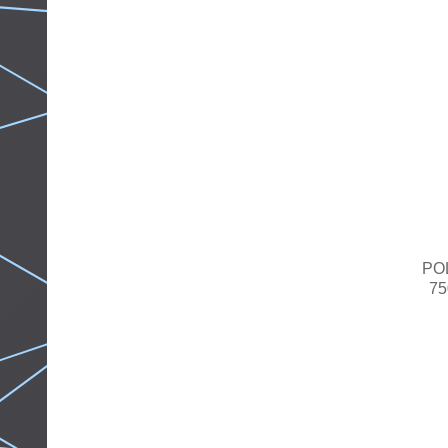
PO
75