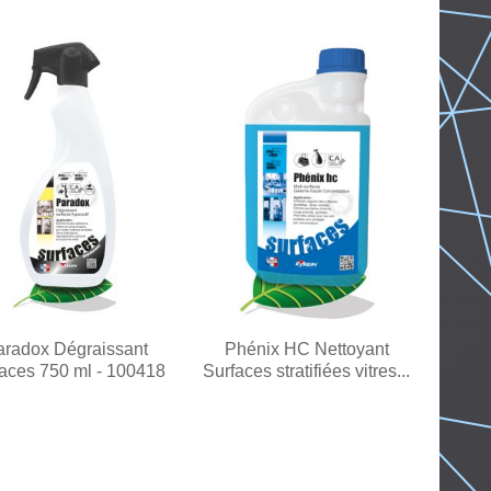
aradox Dégraissant
Phénix HC Nettoyant
aces 750 ml - 100418
Surfaces stratifiées vitres...