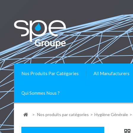
Nos Produits Par Catégories
All Manufacturers
Qui Sommes Nous ?
>
Nos produits par catégories
>
Hygiène Générale
>