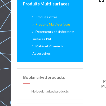
Produits Multi-surfaces
Produits vitres
Produits Multi-surfaces
Détergents désinfectants
surfaces PAE
Matériel Vitrerie &
Accessoires
Bookmarked products
P
Mul
No bookmarked products