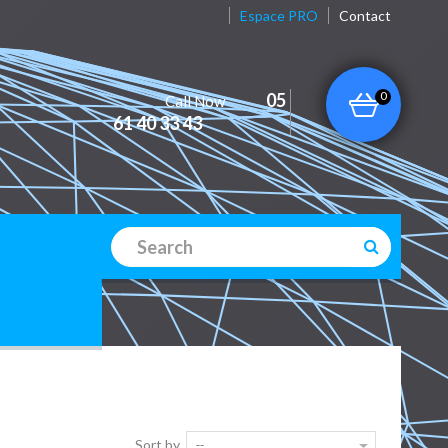
Espace PRO
Contact
0
05
Call Now
61 40 33 43
Sort by
--