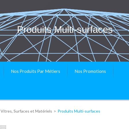
Produits Multi-surfaces
Nos Produits Par Métiers
Nos Promotions
Vitres, Surfaces et Matériels
>
Produits Multi-surfaces