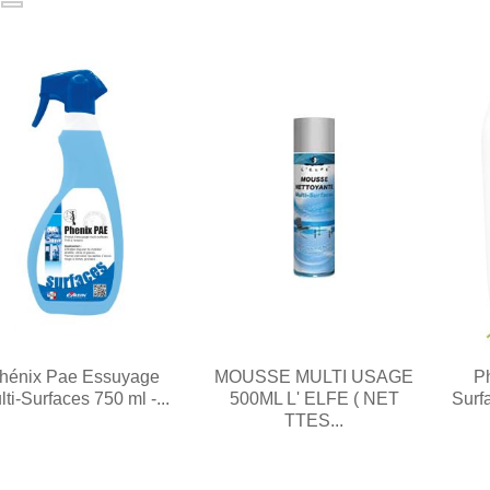
hénix Pae Essuyage
MOUSSE MULTI USAGE
P
ti-Surfaces 750 ml -...
500ML L' ELFE ( NET
Surfa
TTES...