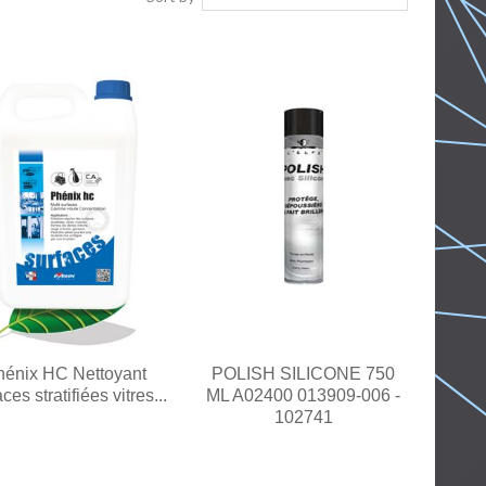
hénix HC Nettoyant
POLISH SILICONE 750
ces stratifiées vitres...
ML A02400 013909-006 -
102741