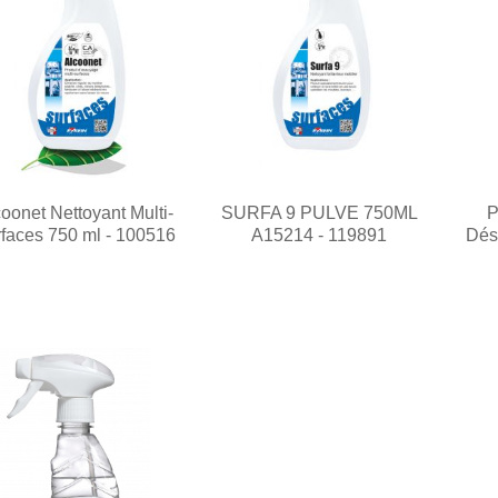
oonet Nettoyant Multi-
SURFA 9 PULVE 750ML
P
faces 750 ml - 100516
A15214 - 119891
Dés