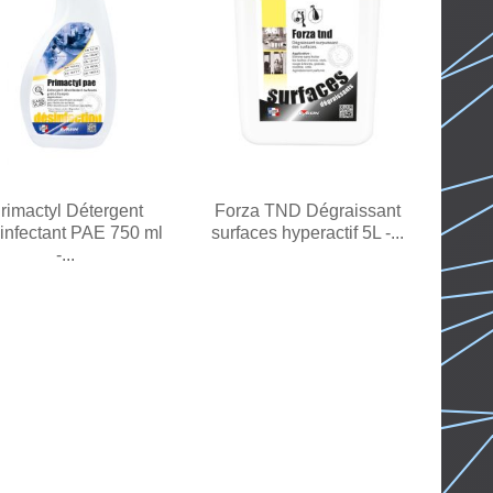
rimactyl Détergent
Forza TND Dégraissant
infectant PAE 750 ml
surfaces hyperactif 5L -...
-...