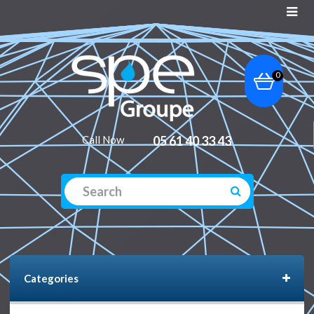
0
Call Now
05 61 40 33 43
Categories