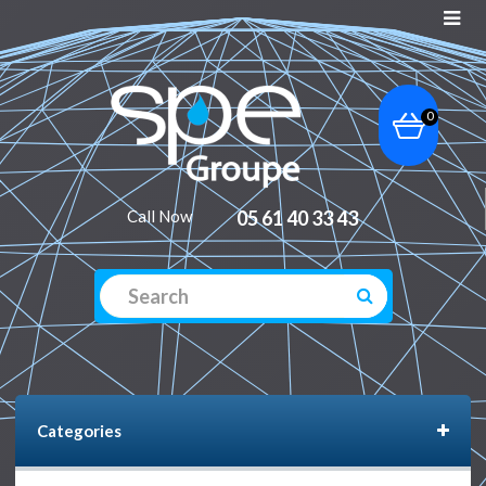
0
Call Now
05 61 40 33 43
Categories