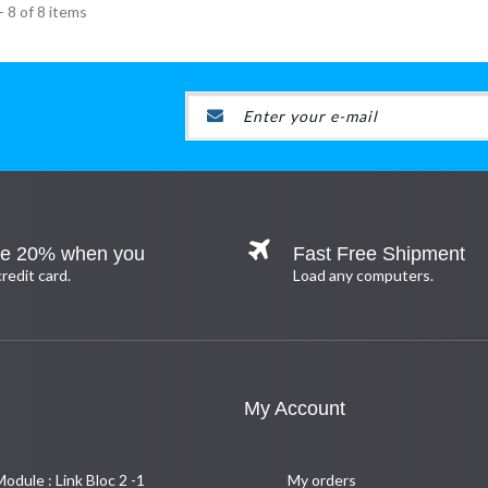
 8 of 8 items
e 20% when you
Fast Free Shipment
redit card.
Load any computers.
My Account
Module : Link Bloc 2 -1
My orders