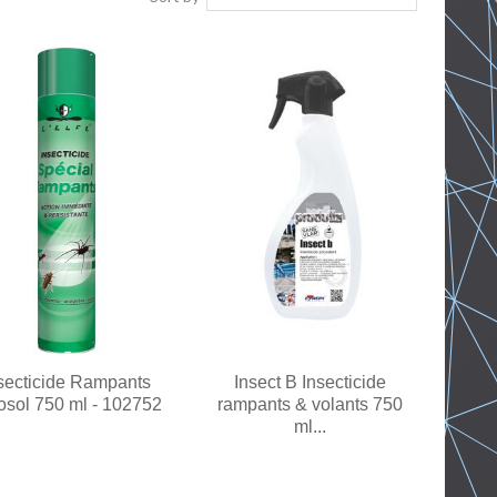
secticide Rampants
Insect B Insecticide
osol 750 ml - 102752
rampants & volants 750
ml...