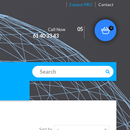
Espace PRO
Contact
0
05
Call Now
61 40 33 43
Sort by
--