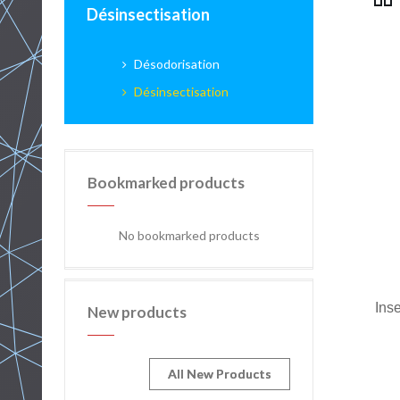
Désinsectisation
Désodorisation
Désinsectisation
Bookmarked products
No bookmarked products
Ins
New products
All New Products