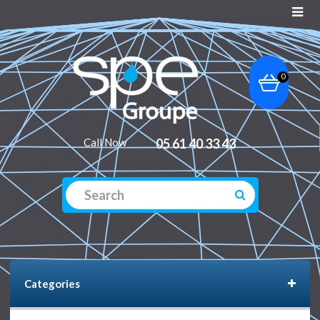
0
Call Now
05 61 40 33 43
Categories